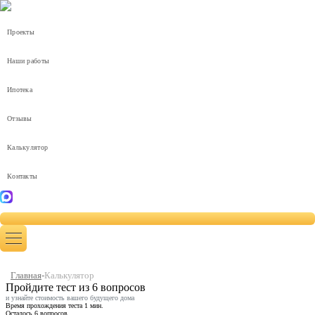
Проекты
Наши работы
Ипотека
Отзывы
Калькулятор
Контакты
8 (919) 332-00-07
Заказать звонок
Главная
-
Калькулятор
Пройдите тест из 6 вопросов
и узнайте стоимость вашего будущего дома
Время прохождения теста 1 мин.
Осталось 6 вопросов