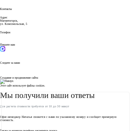
251 — 300 м²
от 300 м²
Контакты
Адрес
Магнитогорск,
ул. Комсомольская, 5
Телефон
8 (919) 332-00-07
Пишите нам
MAX
Telegram
Следите за нами
ВКонтакте
Политика конфиденциальности
Создание и продвижение сайта:
Simonov.Marketing
Этот сайт использует файлы cookies.
ОК
Мы получили ваши ответы
Для расчета стоимости требуется от 10 до 30 минут
Офис-менеджер Наталья свяжется с вами по указанному номеру и сообщит примерную
стоимость.
Также за номером телефона закрепится скидка