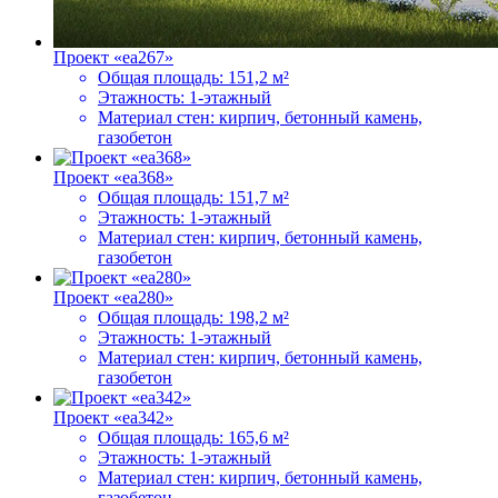
Проект «ea267»
Общая площадь:
151,2 м²
Этажность:
1-этажный
Материал стен:
кирпич, бетонный камень,
газобетон
Проект «ea368»
Общая площадь:
151,7 м²
Этажность:
1-этажный
Материал стен:
кирпич, бетонный камень,
газобетон
Проект «ea280»
Общая площадь:
198,2 м²
Этажность:
1-этажный
Материал стен:
кирпич, бетонный камень,
газобетон
Проект «ea342»
Общая площадь:
165,6 м²
Этажность:
1-этажный
Материал стен:
кирпич, бетонный камень,
газобетон