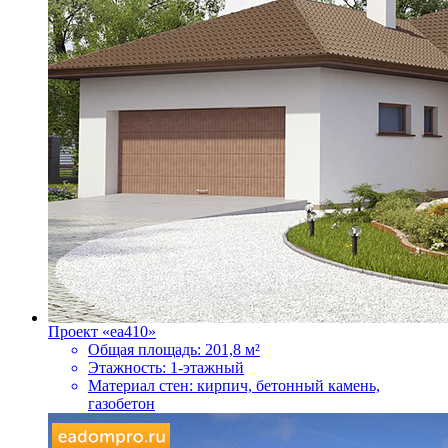
Проект «ea410»
Общая площадь:
201,8 м²
Этажность:
1-этажный
Материал стен:
кирпич, бетонный камень,
газобетон