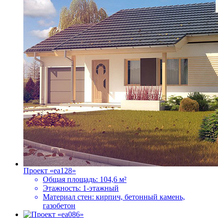
Проект «ea128»
Общая площадь:
104,6 м²
Этажность:
1-этажный
Материал стен:
кирпич, бетонный камень,
газобетон