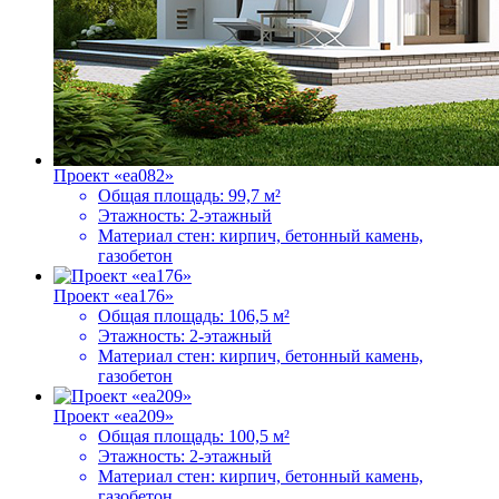
Проект «ea082»
Общая площадь:
99,7 м²
Этажность:
2-этажный
Материал стен:
кирпич, бетонный камень,
газобетон
Проект «ea176»
Общая площадь:
106,5 м²
Этажность:
2-этажный
Материал стен:
кирпич, бетонный камень,
газобетон
Проект «ea209»
Общая площадь:
100,5 м²
Этажность:
2-этажный
Материал стен:
кирпич, бетонный камень,
газобетон