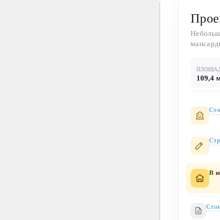
Прое
Небольш
мансард
ПЛОЩА
109,4 
Сто
Стр
В и
Стои