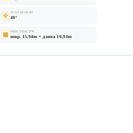
УГОЛ КРОВЛИ
40°
МИН. УЧАСТОК
шир. 15,94m × длина 16,94m
КРОВЛЯ
нолитное
металлочерепица, мягкая
черепица
Первый этаж
Второй этаж