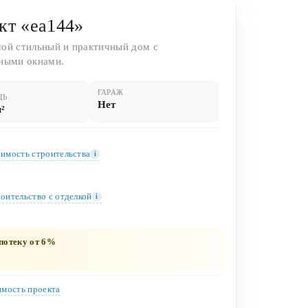
кт «ea144»
ой стильный и практичный дом с
ными окнами.
ГАРАЖ
ДЬ
Нет
м²
имость строительства
i
оительство c отделкой
i
потеку от 6%
мость проекта