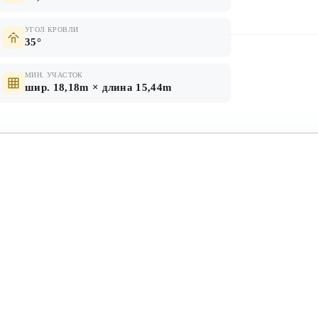
УГОЛ КРОВЛИ
35°
МИН. УЧАСТОК
шир. 18,18m × длина 15,44m
КРОВЛЯ
нолитное
металлочерепица, мягкая
черепица
Первый этаж
Второй этаж