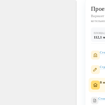
Прое
Вариант
котельно
ПЛОЩА
112,1 м
Сто
Стр
В и
Стои