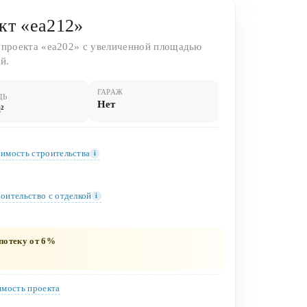
кт «ea212»
 проекта «ea202» с увеличенной площадью
й.
ГАРАЖ
ДЬ
Нет
²
имость строительства
i
оительство c отделкой
i
потеку от 6%
мость проекта