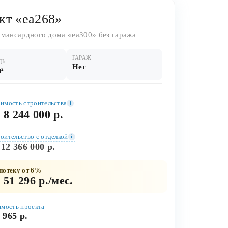
кт «ea268»
 мансардного дома «ea300» без гаража
ГАРАЖ
ДЬ
Нет
м²
имость строительства
i
 8 244 000 р.
оительство c отделкой
i
 12 366 000 р.
потеку от 6%
 51 296 р./мес.
мость проекта
 965 р.