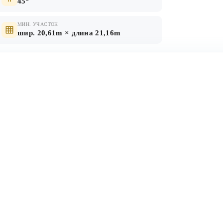
45°
МИН. УЧАСТОК
шир. 20,61m × длина 21,16m
КРОВЛЯ
нолитное
металлочерепица, мягкая
черепица
Первый этаж
Второй этаж