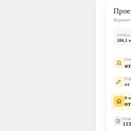
Прое
Вариант
ПЛОЩА
206,1 
Сто
от
Стр
от
В и
от
Стои
133