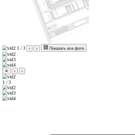
1 / 3
‹
›
Показать все фото
✕
‹
›
1 / 3