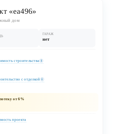
кт «ea496»
жный дом
ГАРАЖ
ДЬ
нет
имость строительства
i
оительство c отделкой
i
потеку от 6%
мость проекта