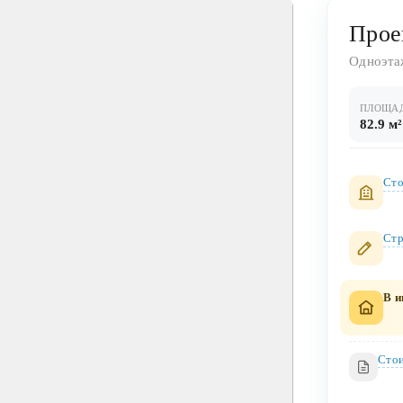
Прое
Одноэта
ПЛОЩА
82.9 м²
Сто
Стр
В и
Стои