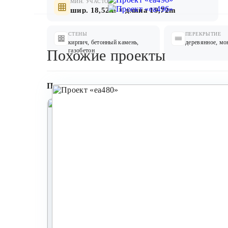
МИН. УЧАСТОК
шир. 18,52m × длина 19,72m
СТЕНЫ
ПЕРЕКРЫТИЕ
кирпич, бетонный камень,
деревянное, мо
Похожие проекты
газобетон
Планировки