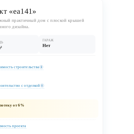
кт «ea141»
жный практичный дом с плоской крышей
нного дизайна.
ГАРАЖ
ДЬ
Нет
м²
имость строительства
i
оительство c отделкой
i
потеку от 6%
мость проекта