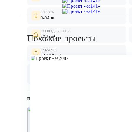
ВЫСОТА
5,52 m
ПЛОЩАДЬ КРЫШИ
Похожие проекты
173 m²
КУБАТУРА
543,28 m³
СТЕНЫ
ПЕРЕКРЫТИЕ
кирпич, бетонный камень,
деревянное, мо
газобетон
Планировки