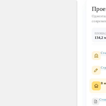
Прое
Одноэта
совреме
ПЛОЩА
134,2 
Сто
Стр
В и
Стои