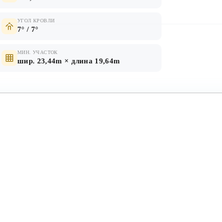
УГОЛ КРОВЛИ
7° / 7°
МИН. УЧАСТОК
шир. 23,44m × длина 19,64m
КРОВЛЯ
нолитное
ПВХ мембрана