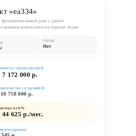
кт «ea334»
 функциональный дом с двумя
тельными комнатами на первом этаже
ГАРАЖ
ДЬ
Нет
м²
имость строительства
i
 7 172 000 р.
оительство c отделкой
i
 10 758 000 р.
потеку от 6%
 44 625 р./мес.
мость проекта
 545 р.