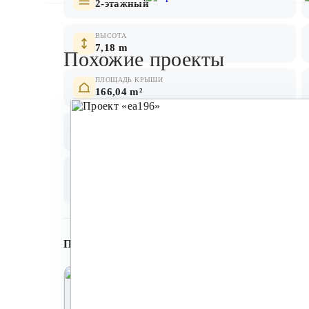
2-этажный
ВЫСОТА
7,18 m
Похожие проекты
ПЛОЩАДЬ КРЫШИ
166,04 m²
КУБАТУРА
379,2 m³
СТЕНЫ
ПЕРЕКРЫТИЕ
кирпич, бетонный камень,
деревянное, мо
газобетон
Планировки