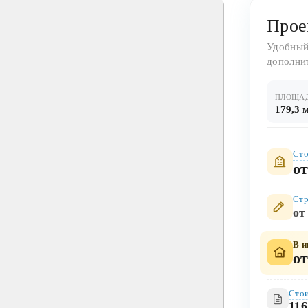
Прое
Удобный
дополни
ПЛОЩА
179,3 
Сто
от
Стр
от
В и
от
Стои
116