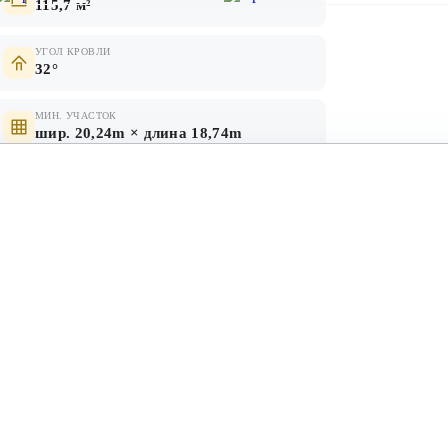
115,7 м²
УГОЛ КРОВЛИ
32°
МИН. УЧАСТОК
шир. 20,24m × длина 18,74m
КРОВЛЯ
нолитное
металлочерепица, мягкая
черепица
Первый этаж
Второй этаж