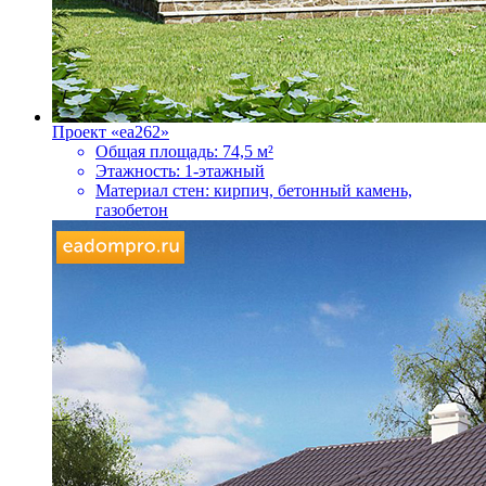
Проект «ea262»
Общая площадь:
74,5 м²
Этажность:
1-этажный
Материал стен:
кирпич, бетонный камень,
газобетон