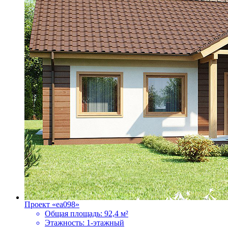
Проект «ea098»
Общая площадь:
92,4 м²
Этажность:
1-этажный