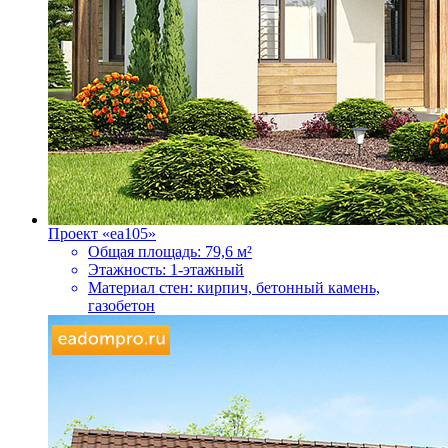
Проект «ea105»
Общая площадь:
79,6 м²
Этажность:
1-этажный
Материал стен:
кирпич, бетонный камень,
газобетон