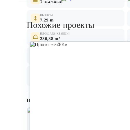
1-этажный
ВЫСОТА
7,29 m
Похожие проекты
ПЛОЩАДЬ КРЫШИ
280,88 m²
КУБАТУРА
445,4 m³
СТЕНЫ
ПЕРЕКРЫТИЕ
кирпич, бетонный камень,
деревянное, мо
газобетон
Планировки