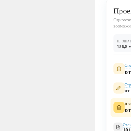
Прое
Одноэта
возможн
ПЛОЩА
156,8 
Сто
от
Стр
от
В и
от
Стои
101