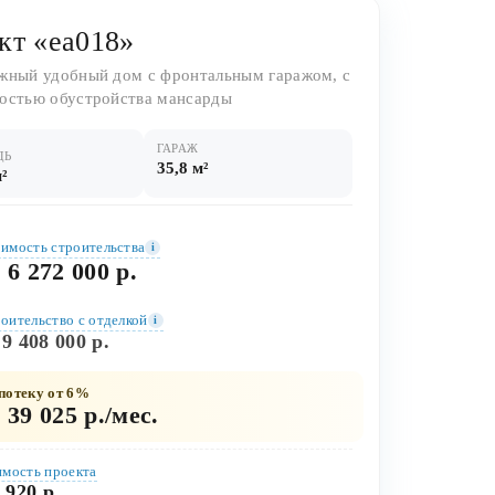
кт «ea018»
жный удобный дом с фронтальным гаражом, с
остью обустройства мансарды
ГАРАЖ
ДЬ
35,8 м²
м²
имость строительства
i
 6 272 000 р.
оительство c отделкой
i
 9 408 000 р.
потеку от 6%
 39 025 р./мес.
мость проекта
 920 р.