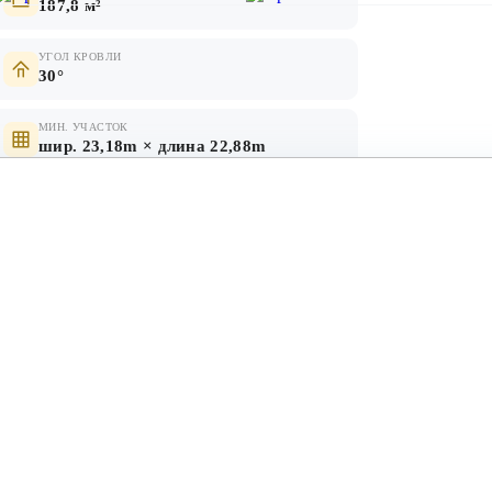
187,8 м²
УГОЛ КРОВЛИ
30°
МИН. УЧАСТОК
шир. 23,18m × длина 22,88m
КРОВЛЯ
нолитное
металлочерепица, мягкая
черепица